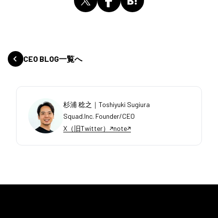
CEO BLOG一覧へ
杉浦 稔之｜Toshiyuki Sugiura
Squad.Inc. Founder/CEO
X（旧Twitter）
note