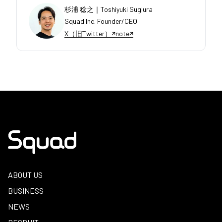
杉浦 稔之｜Toshiyuki Sugiura
Squad.Inc. Founder/CEO
X（旧Twitter）
note
ABOUT US
BUSINESS
NEWS