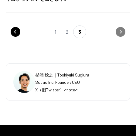
1
2
3
杉浦 稔之｜Toshiyuki Sugiura
Squad.Inc. Founder/CEO
X（旧Twitter）
note